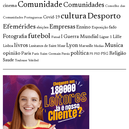
Comunidade
Comunidades
cinema
Conselho das
cultura
Desporto
Covid-19
Comunidades Portuguesas
Efemérides
Empresas
Ensino
fado
Exposição
eleições
futebol
Fotografia
I Guerra Mundial
Lille
Ligue 1
Futsal
livros
Musica
Lyon
Lisboa
Lusitanos de Saint Maur
Marseille
Medias
opinião
política
Religião
Paris
Paris Saint Germain
PSG
Poesia
PS
PSD
Saude
Toulouse
Voleibol