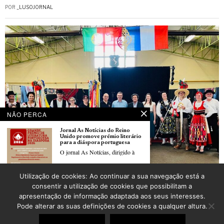
POR
_LUSOJORNAL
NÃO PERCA
Jornal As Notícias do Reino
Unido promove prémio literário
para a diáspora portuguesa
O jornal As Notícias, dirigido à
5º Festival de Folclore do grupo “Coração do Minho” de Wintzenheim juntou mais
Utilização de cookies: Ao continuar a sua navegação está a
de mil pessoas
Cristina Gonçalves Pereira
consentir a utilização de cookies que possibilitam a
POR
_LUSOJORNAL
eleita Maire-Adjointe de Allonne
apresentação de informação adaptada aos seus interesses.
(60)
A Transmontana Cristina
Pode alterar as suas definições de cookies a qualquer altura.
Gonçalves Pereira foi
©
2026
LusoJornal | Todos os direitos reservados