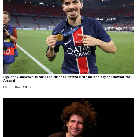
Liga dos Campeões: Bicampeão europeu Vitinha eleito melhor jogador da final PSG-
Arsenal
POR
_LUSOJORNAL