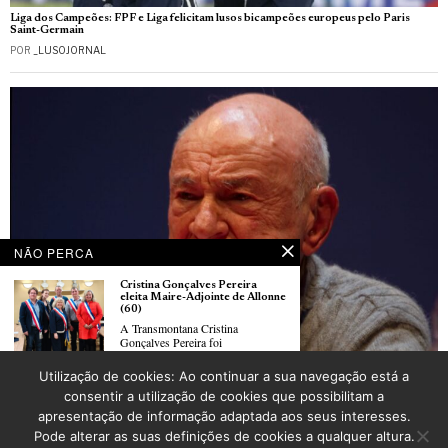
Liga dos Campeões: FPF e Liga felicitam lusos bicampeões europeus pelo Paris
Saint-Germain
POR
_LUSOJORNAL
NÃO PERCA
Cristina Gonçalves Pereira
eleita Maire-Adjointe de Allonne
(60)
A Transmontana Cristina
Gonçalves Pereira foi
Utilização de cookies: Ao continuar a sua navegação está a
Edgar Morin et le Portugal : l’autre patrie d’un penseur universel
Municipales’26 : Béatrice
consentir a utilização de cookies que possibilitam a
POR
ANTÓNIO MARRUCHO
Ferrant-Peres, élue Conseillère
apresentação de informação adaptada aos seus interesses.
municipale déléguée à Linselles
À l’issue des élections municipales
Pode alterar as suas definições de cookies a qualquer altura.