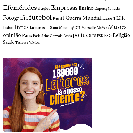
Efemérides
Empresas
Ensino
fado
Exposição
eleições
futebol
Fotografia
I Guerra Mundial
Lille
Ligue 1
Futsal
livros
Musica
Lyon
Lisboa
Lusitanos de Saint Maur
Marseille
Medias
opinião
política
Religião
Paris
Paris Saint Germain
PSG
Poesia
PS
PSD
Saude
Toulouse
Voleibol