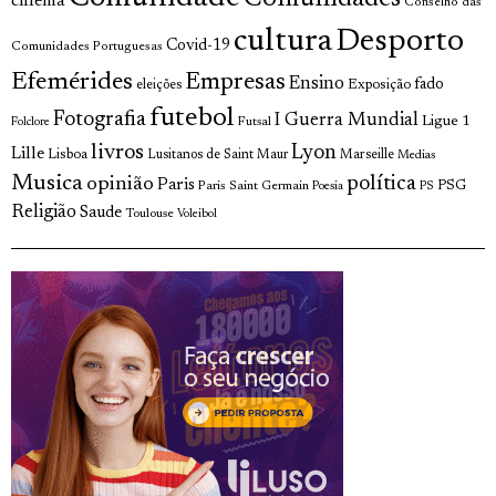
cinema
Conselho das
cultura
Desporto
Covid-19
Comunidades Portuguesas
Efemérides
Empresas
Ensino
fado
Exposição
eleições
futebol
Fotografia
I Guerra Mundial
Ligue 1
Futsal
Folclore
livros
Lyon
Lille
Lisboa
Lusitanos de Saint Maur
Marseille
Medias
Musica
política
opinião
Paris
Paris Saint Germain
PSG
Poesia
PS
Religião
Saude
Toulouse
Voleibol