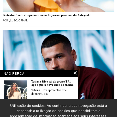
Festa dos Santos Populares anima Feyzin no próximo dia 6 de junho
POR
_LUSOJORNAL
NÃO PERCA
Tatiana Silva sai do grupo TF1
após quase nove anos de antena
Tatiana Silva apresentou este
domingo, dia
Utilização de cookies: Ao continuar a sua navegação está a
Mundial2026: Portugal começou ontem o estágio sem a “armada lusa” do PSG
Paula Gonçalves contou a vida e
consentir a utilização de cookies que possibilitam a
POR
_LUSOJORNAL
a obra de António Cravo
apresentação de informação adaptada aos seus interesses.
durante homenagem em Paris