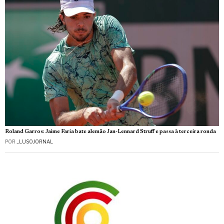
Roland Garros: Jaime Faria bate alemão Jan-Lennard Struff e passa à terceira ronda
POR
_LUSOJORNAL