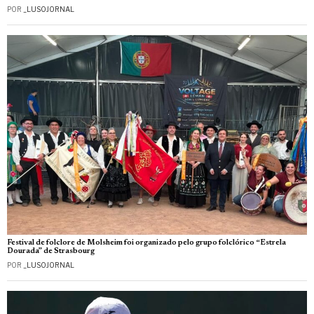
POR
_LUSOJORNAL
Festival de folclore de Molsheim foi organizado pelo grupo folclórico “Estrela
Dourada” de Strasbourg
POR
_LUSOJORNAL