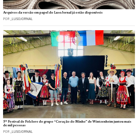
Arquivos da versão em papel do LusoJornal já estão disponíveis
POR
_LUSOJORNAL
5º Festival de Folclore do grupo “Coração do Minho” de Wintzenheim juntou mais
de mil pessoas
POR
_LUSOJORNAL