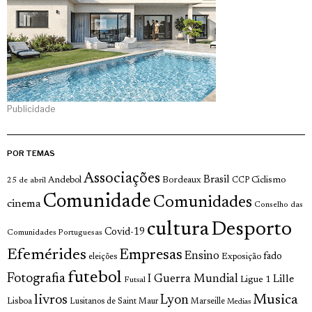
Publicidade
POR TEMAS
Associações
Brasil
Andebol
Bordeaux
Ciclismo
25 de abril
CCP
Comunidade
Comunidades
cinema
Conselho das
cultura
Desporto
Covid-19
Comunidades Portuguesas
Efemérides
Empresas
Ensino
fado
Exposição
eleições
futebol
Fotografia
I Guerra Mundial
Lille
Ligue 1
Futsal
livros
Musica
Lyon
Lisboa
Lusitanos de Saint Maur
Marseille
Medias