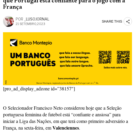
que Portugal está confiante para o jogo com a
França
POR
_LUSOJORNAL
SHARE THIS
21 SETEMBRO, 2023
[pro_ad_display_adzone id=”38157″]
O Selecionador Francisco Neto considerou hoje que a Seleção
portuguesa feminina de futebol está “confiante e ansiosa” para
iniciar a Liga das Nações, em que terá como primeiro adversário a
Valenciennes
França, na sexta-feira, em
.