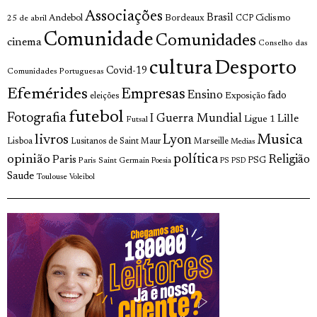
Associações
Brasil
Andebol
Bordeaux
Ciclismo
25 de abril
CCP
Comunidade
Comunidades
cinema
Conselho das
cultura
Desporto
Covid-19
Comunidades Portuguesas
Efemérides
Empresas
Ensino
fado
Exposição
eleições
futebol
Fotografia
I Guerra Mundial
Lille
Ligue 1
Futsal
livros
Musica
Lyon
Lisboa
Lusitanos de Saint Maur
Marseille
Medias
opinião
política
Religião
Paris
Paris Saint Germain
PSG
Poesia
PS
PSD
Saude
Toulouse
Voleibol