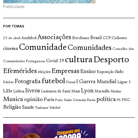
Publicidade
POR TEMAS
Associações
Brasil
Andebol
Bordeaux
Ciclismo
25 de abril
CCP
Comunidade
Comunidades
cinema
Conselho das
cultura
Desporto
Covid-19
Comunidades Portuguesas
Efemérides
Empresas
Ensino
fado
Exposição
eleições
futebol
Fotografia
I Guerra Mundial
Ligue 1
Futsal
Folclore
livros
Lyon
Lille
Lisboa
Lusitanos de Saint Maur
Marseille
Medias
Musica
política
opinião
Paris
Paris Saint Germain
PSG
Poesia
PS
Religião
Saude
Toulouse
Voleibol