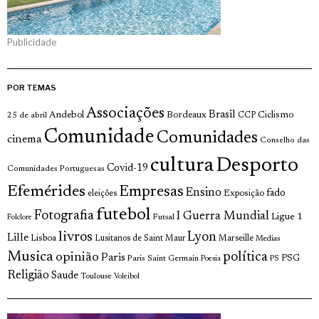
Publicidade
POR TEMAS
Associações
Brasil
Andebol
Bordeaux
Ciclismo
25 de abril
CCP
Comunidade
Comunidades
cinema
Conselho das
cultura
Desporto
Covid-19
Comunidades Portuguesas
Efemérides
Empresas
Ensino
fado
Exposição
eleições
futebol
Fotografia
I Guerra Mundial
Ligue 1
Futsal
Folclore
livros
Lyon
Lille
Lisboa
Lusitanos de Saint Maur
Marseille
Medias
Musica
política
opinião
Paris
Paris Saint Germain
PSG
Poesia
PS
Religião
Saude
Toulouse
Voleibol