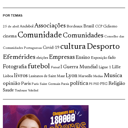
POR TEMAS
Associações
Brasil
Andebol
Bordeaux
Ciclismo
25 de abril
CCP
Comunidade
Comunidades
cinema
Conselho das
cultura
Desporto
Covid-19
Comunidades Portuguesas
Efemérides
Empresas
Ensino
fado
Exposição
eleições
futebol
Fotografia
I Guerra Mundial
Lille
Ligue 1
Futsal
livros
Musica
Lyon
Lisboa
Lusitanos de Saint Maur
Marseille
Medias
opinião
política
Religião
Paris
Paris Saint Germain
PSG
Poesia
PS
PSD
Saude
Toulouse
Voleibol