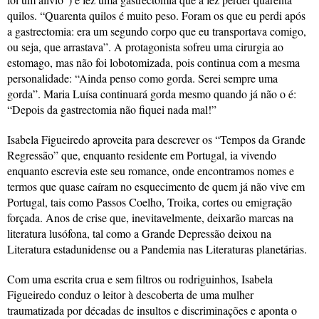
quilos. “Quarenta quilos é muito peso. Foram os que eu perdi após
a gastrectomia: era um segundo corpo que eu transportava comigo,
ou seja, que arrastava”. A protagonista sofreu uma cirurgia ao
estomago, mas não foi lobotomizada, pois continua com a mesma
personalidade: “Ainda penso como gorda. Serei sempre uma
gorda”. Maria Luísa continuará gorda mesmo quando já não o é:
“Depois da gastrectomia não fiquei nada mal!”
Isabela Figueiredo aproveita para descrever os “Tempos da Grande
Regressão” que, enquanto residente em Portugal, ia vivendo
enquanto escrevia este seu romance, onde encontramos nomes e
termos que quase caíram no esquecimento de quem já não vive em
Portugal, tais como Passos Coelho, Troika, cortes ou emigração
forçada. Anos de crise que, inevitavelmente, deixarão marcas na
literatura lusófona, tal como a Grande Depressão deixou na
Literatura estadunidense ou a Pandemia nas Literaturas planetárias.
Com uma escrita crua e sem filtros ou rodriguinhos, Isabela
Figueiredo conduz o leitor à descoberta de uma mulher
traumatizada por décadas de insultos e discriminações e aponta o