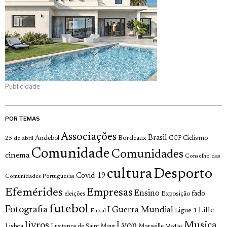
Publicidade
POR TEMAS
Associações
Brasil
Andebol
Bordeaux
Ciclismo
25 de abril
CCP
Comunidade
Comunidades
cinema
Conselho das
cultura
Desporto
Covid-19
Comunidades Portuguesas
Efemérides
Empresas
Ensino
fado
Exposição
eleições
futebol
Fotografia
I Guerra Mundial
Lille
Ligue 1
Futsal
livros
Musica
Lyon
Lisboa
Lusitanos de Saint Maur
Marseille
Medias