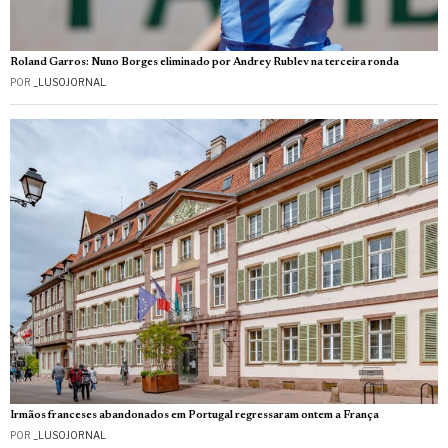
Roland Garros: Nuno Borges eliminado por Andrey Rublev na terceira ronda
POR
_LUSOJORNAL
Irmãos franceses abandonados em Portugal regressaram ontem a França
POR
_LUSOJORNAL