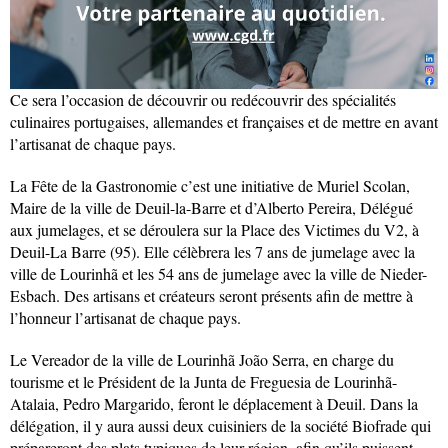
Ce sera l’occasion de découvrir ou redécouvrir des spécialités
culinaires portugaises, allemandes et françaises et de mettre en avant
l’artisanat de chaque pays.
La Fête de la Gastronomie c’est une initiative de Muriel Scolan,
Maire de la ville de Deuil-la-Barre et d’Alberto Pereira, Délégué
aux jumelages, et se déroulera sur la Place des Victimes du V2, à
Deuil-La Barre (95). Elle célèbrera les 7 ans de jumelage avec la
ville de Lourinhã et les 54 ans de jumelage avec la ville de Nieder-
Esbach. Des artisans et créateurs seront présents afin de mettre à
l’honneur l’artisanat de chaque pays.
Le Vereador de la ville de Lourinhã João Serra, en charge du
tourisme et le Président de la Junta de Freguesia de Lourinhã-
Atalaia, Pedro Margarido, feront le déplacement à Deuil. Dans la
délégation, il y aura aussi deux cuisiniers de la société Biofrade qui
prépareront des plats typiques de leur région, afin qu’ils puissent