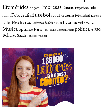
Efemérides
Empresas
Ensino
fado
Exposição
eleições
futebol
Fotografia
I Guerra Mundial
Ligue 1
Futsal
Folclore
livros
Lyon
Lille
Lisboa
Lusitanos de Saint Maur
Marseille
Medias
Musica
política
opinião
Paris
Paris Saint Germain
PSG
Poesia
PS
Religião
Saude
Toulouse
Voleibol