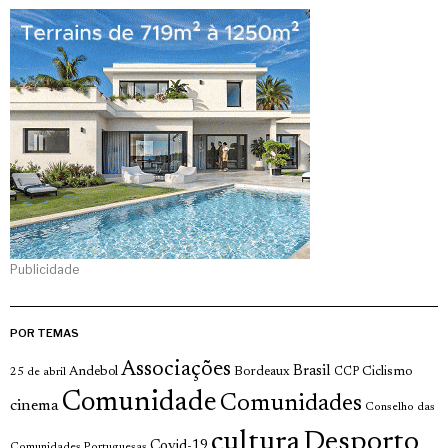
Publicidade
POR TEMAS
Associações
Brasil
Andebol
Bordeaux
Ciclismo
25 de abril
CCP
Comunidade
Comunidades
cinema
Conselho das
cultura
Desporto
Covid-19
Comunidades Portuguesas