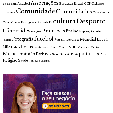
Associações
Brasil
Andebol
Bordeaux
Ciclismo
25 de abril
CCP
Comunidade
Comunidades
cinema
Conselho das
cultura
Desporto
Covid-19
Comunidades Portuguesas
Efemérides
Empresas
Ensino
fado
Exposição
eleições
futebol
Fotografia
I Guerra Mundial
Ligue 1
Futsal
Folclore
livros
Lyon
Lille
Lisboa
Lusitanos de Saint Maur
Marseille
Medias
Musica
política
opinião
Paris
Paris Saint Germain
PSG
Poesia
PS
Religião
Saude
Toulouse
Voleibol