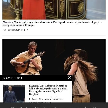
Ministra Maria da Graça Carvalho veio a Paris pedir aceleração das interligações
energéticas com a França
POR
CARLOS PEREIRA
NÃO PERCA
Mundial’26: Roberto Martínez
falha objetivo principal e deixa
Portugal com uma Liga das
Nações
Roberto Martínez abandona a
Seleção portuguesa