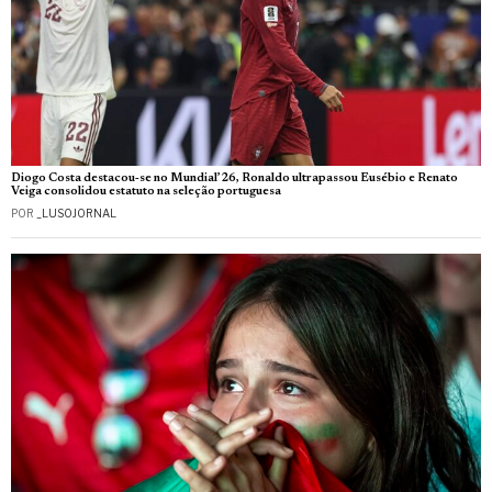
Diogo Costa destacou‑se no Mundial’26, Ronaldo ultrapassou Eusébio e Renato
Veiga consolidou estatuto na seleção portuguesa
POR
_LUSOJORNAL