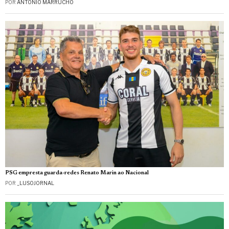
POR
ANTÓNIO MARRUCHO
PSG empresta guarda-redes Renato Marin ao Nacional
POR
_LUSOJORNAL