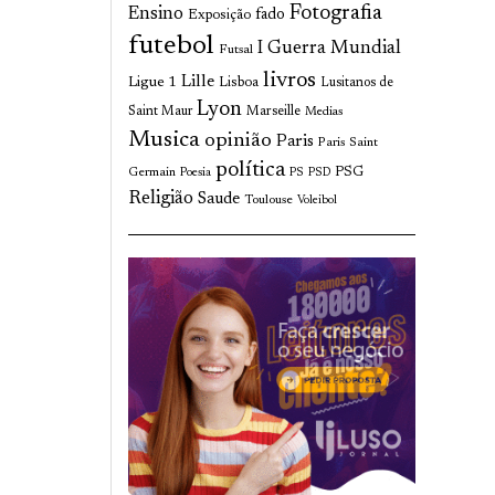
Fotografia
Ensino
fado
Exposição
futebol
I Guerra Mundial
Futsal
livros
Lille
Ligue 1
Lisboa
Lusitanos de
Lyon
Saint Maur
Marseille
Medias
Musica
opinião
Paris
Paris Saint
política
Germain
PSG
Poesia
PS
PSD
Religião
Saude
Toulouse
Voleibol