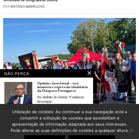
Sociedade de Geografia de Lisboa
POR
ANTÓNIO MARRUCHO
NÃO PERCA
Opinião: LusoJornal – voz,
memória e expressão identitária
da Diáspora Portuguesa
No âmbito do fórum “Conhecer,
Investigar
Festival de folclore português em Oberhausbergen organizado pela Associação
Utilização de cookies: Ao continuar a sua navegação está a
folclórica portuguesa “Saudades de Portugal” de Strasbourg
Faleceu Carlos Carneiro um dos
consentir a utilização de cookies que possibilitam a
POR
_LUSOJORNAL
locutores mais conhecidos da
apresentação de informação adaptada aos seus interesses.
diáspora portuguesa em
Toulouse
Pode alterar as suas definições de cookies a qualquer altura.
Faleceu o animador de rádio
©
2026
LusoJornal | Todos os direitos reservados
Carlos