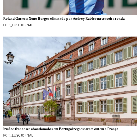
Roland Garros: Nuno Borges eliminado por Andrey Rublev na terceira ronda
POR
_LUSOJORNAL
Irmãos franceses abandonados em Portugal regressaram ontem a França
POR
_LUSOJORNAL