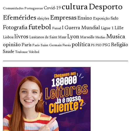
cultura
Desporto
Covid-19
Comunidades Portuguesas
Efemérides
Empresas
Ensino
fado
Exposição
eleições
futebol
Fotografia
I Guerra Mundial
Lille
Ligue 1
Futsal
livros
Musica
Lyon
Lisboa
Lusitanos de Saint Maur
Marseille
Medias
opinião
política
Religião
Paris
Paris Saint Germain
PSG
Poesia
PS
PSD
Saude
Toulouse
Voleibol