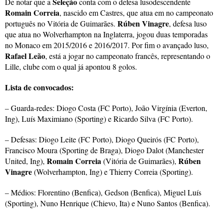
Seleção
De notar que a
conta com o defesa lusodescendente
Romain Correia
, nascido em Castres, que atua em no campeonato
Rúben Vinagre
português no Vitória de Guimarães.
, defesa luso
que atua no Wolverhampton na Inglaterra, jogou duas temporadas
no Monaco em 2015/2016 e 2016/2017. Por fim o avançado luso,
Rafael Leão
, está a jogar no campeonato francês, representando o
Lille, clube com o qual já apontou 8 golos.
Lista de convocados:
– Guarda-redes: Diogo Costa (FC Porto), João Virgínia (Everton,
Ing), Luís Maximiano (Sporting) e Ricardo Silva (FC Porto).
– Defesas: Diogo Leite (FC Porto), Diogo Queirós (FC Porto),
Francisco Moura (Sporting de Braga), Diogo Dalot (Manchester
Romain Correia
Rúben
United, Ing),
(Vitória de Guimarães),
Vinagre
(Wolverhampton, Ing) e Thierry Correia (Sporting).
– Médios: Florentino (Benfica), Gedson (Benfica), Miguel Luís
(Sporting), Nuno Henrique (Chievo, Ita) e Nuno Santos (Benfica).