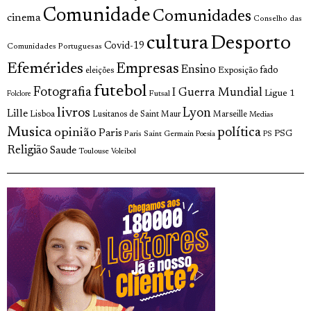
Comunidade
Comunidades
cinema
Conselho das
cultura
Desporto
Covid-19
Comunidades Portuguesas
Efemérides
Empresas
Ensino
fado
Exposição
eleições
futebol
Fotografia
I Guerra Mundial
Ligue 1
Futsal
Folclore
livros
Lyon
Lille
Lisboa
Lusitanos de Saint Maur
Marseille
Medias
Musica
política
opinião
Paris
Paris Saint Germain
PSG
Poesia
PS
Religião
Saude
Toulouse
Voleibol