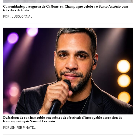
Comunidade portuguesa de Châlons-en-Champagne celebra o Santo António com
três dias de festa
POR
_LUSOJORNAL
Du balcon de son immeuble aux scènes des festivals : l’incroyable ascension du
franco-portugais Samuel Levoisin
POR
JENIFER PINATEL