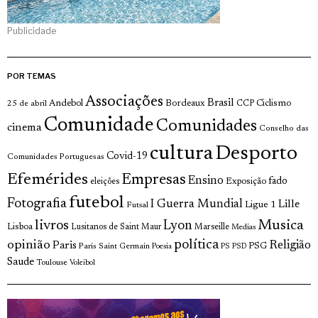
Publicidade
POR TEMAS
Associações
Brasil
Andebol
Bordeaux
Ciclismo
25 de abril
CCP
Comunidade
Comunidades
cinema
Conselho das
cultura
Desporto
Covid-19
Comunidades Portuguesas
Efemérides
Empresas
Ensino
fado
Exposição
eleições
futebol
Fotografia
I Guerra Mundial
Lille
Ligue 1
Futsal
livros
Musica
Lyon
Lisboa
Lusitanos de Saint Maur
Marseille
Medias
opinião
política
Religião
Paris
Paris Saint Germain
PSG
Poesia
PS
PSD
Saude
Toulouse
Voleibol