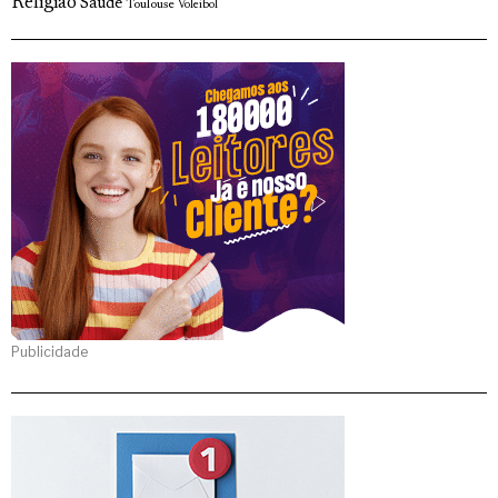
Religião
Saude
Toulouse
Voleibol
Publicidade