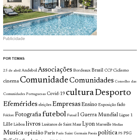
Publicidade
POR TEMAS
Associações
Brasil
Andebol
Bordeaux
Ciclismo
25 de abril
CCP
Comunidade
Comunidades
cinema
Conselho das
cultura
Desporto
Covid-19
Comunidades Portuguesas
Efemérides
Empresas
Ensino
fado
Exposição
eleições
futebol
Fotografia
I Guerra Mundial
Ligue 1
Futsal
Folclore
livros
Lyon
Lille
Lisboa
Lusitanos de Saint Maur
Marseille
Medias
Musica
política
opinião
Paris
Paris Saint Germain
PSG
Poesia
PS