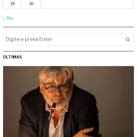
29
30
« Mai
ÚLTIMAS