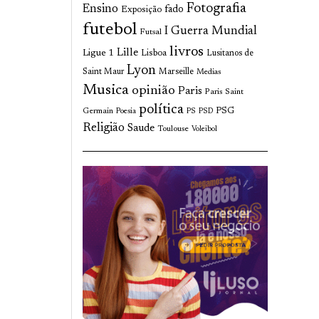
Fotografia
Ensino
fado
Exposição
futebol
I Guerra Mundial
Futsal
livros
Lille
Ligue 1
Lisboa
Lusitanos de
Lyon
Saint Maur
Marseille
Medias
Musica
opinião
Paris
Paris Saint
política
Germain
PSG
Poesia
PS
PSD
Religião
Saude
Toulouse
Voleibol