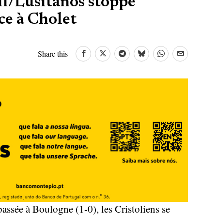
il/Lusitanos stoppe
ce à Cholet
Share this
 passée à Boulogne (1-0), les Cristoliens se