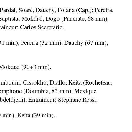
ardal, Soaré, Dauchy, Fofana (Cap.); Pereira,
Baptista; Mokdad, Dogo (Pancrate, 68 min),
aîneur: Carlos Secretário.
31 min), Pereira (32 min), Dauchy (67 min),
 Mokdad (90+3 min).
bouni, Cissokho; Diallo, Keita (Rocheteau,
homphone (Doumbia, 83 min), Mexique
deldjellil. Entraîneur: Stéphane Rossi.
 min), Keita (39 min).