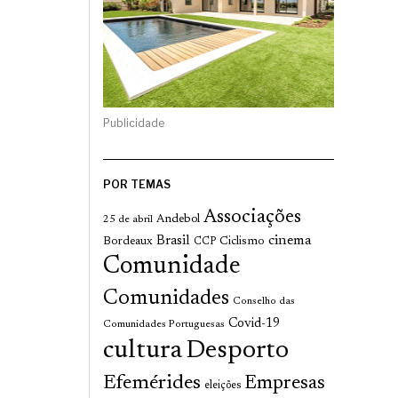
Publicidade
POR TEMAS
Associações
Andebol
25 de abril
cinema
Brasil
Bordeaux
Ciclismo
CCP
Comunidade
Comunidades
Conselho das
Covid-19
Comunidades Portuguesas
cultura
Desporto
Efemérides
Empresas
eleições