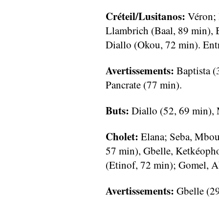
Créteil/Lusitanos:
Véron; P
Llambrich (Baal, 89 min), 
Diallo (Okou, 72 min). Entr
Avertissements:
Baptista (
Pancrate (77 min).
Buts:
Diallo (52, 69 min),
Cholet:
Elana; Seba, Mboum
57 min), Gbelle, Ketkéop
(Etinof, 72 min); Gomel, Ab
Avertissements:
Gbelle (29