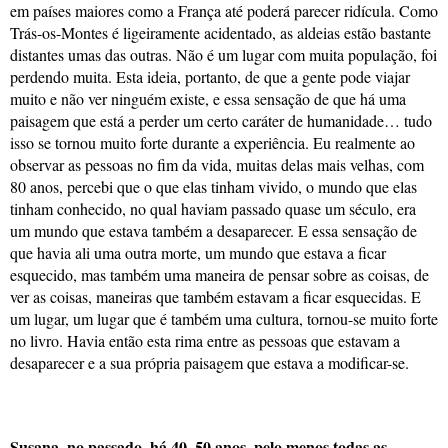
em países maiores como a França até poderá parecer ridícula. Como
Trás-os-Montes é ligeiramente acidentado, as aldeias estão bastante
distantes umas das outras. Não é um lugar com muita população, foi
perdendo muita. Esta ideia, portanto, de que a gente pode viajar
muito e não ver ninguém existe, e essa sensação de que há uma
paisagem que está a perder um certo caráter de humanidade… tudo
isso se tornou muito forte durante a experiência. Eu realmente ao
observar as pessoas no fim da vida, muitas delas mais velhas, com
80 anos, percebi que o que elas tinham vivido, o mundo que elas
tinham conhecido, no qual haviam passado quase um século, era
um mundo que estava também a desaparecer. E essa sensação de
que havia ali uma outra morte, um mundo que estava a ficar
esquecido, mas também uma maneira de pensar sobre as coisas, de
ver as coisas, maneiras que também estavam a ficar esquecidas. E
um lugar, um lugar que é também uma cultura, tornou-se muito forte
no livro. Havia então esta rima entre as pessoas que estavam a
desaparecer e a sua própria paisagem que estava a modificar-se.
Susana, no passado, há 40, 50 anos, pelo menos todas as