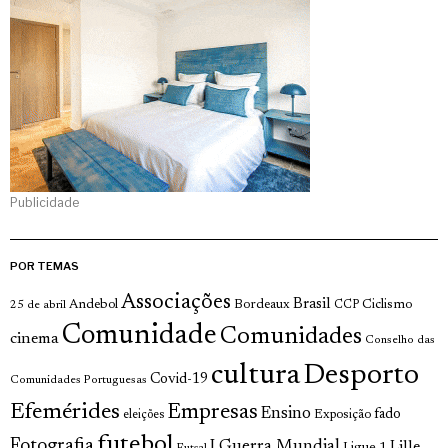
Publicidade
POR TEMAS
Associações
Brasil
Andebol
Bordeaux
Ciclismo
25 de abril
CCP
Comunidade
Comunidades
cinema
Conselho das
cultura
Desporto
Covid-19
Comunidades Portuguesas
Efemérides
Empresas
Ensino
fado
Exposição
eleições
futebol
Fotografia
I Guerra Mundial
Lille
Ligue 1
Futsal