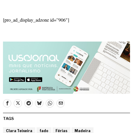
[pro_ad_display_adzone id=”906″]
TAGS
Clara Teixeira
fado
Férias
Madeira