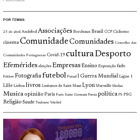
POR TEMAS
Associações
Brasil
Andebol
Bordeaux
Ciclismo
25 de abril
CCP
Comunidade
Comunidades
cinema
Conselho das
cultura
Desporto
Covid-19
Comunidades Portuguesas
Efemérides
Empresas
Ensino
fado
Exposição
eleições
futebol
Fotografia
I Guerra Mundial
Ligue 1
Futsal
Folclore
livros
Lyon
Lille
Lisboa
Lusitanos de Saint Maur
Marseille
Medias
Musica
política
opinião
Paris
Paris Saint Germain
PSG
Poesia
PS
Religião
Saude
Toulouse
Voleibol