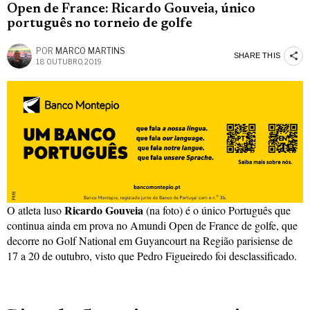
Open de France: Ricardo Gouveia, único
português no torneio de golfe
POR
MARCO MARTINS
SHARE THIS
18 OUTUBRO, 2019
Ricardo Gouveia
O atleta luso
(na foto) é o único Português que
continua ainda em prova no Amundi Open de France de golfe, que
decorre no Golf National em Guyancourt na Região parisiense de
17 a 20 de outubro, visto que Pedro Figueiredo foi desclassificado.