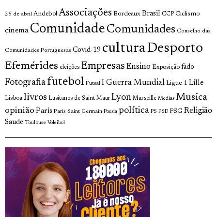
Associações
Brasil
Andebol
Bordeaux
Ciclismo
25 de abril
CCP
Comunidade
Comunidades
cinema
Conselho das
cultura
Desporto
Covid-19
Comunidades Portuguesas
Efemérides
Empresas
Ensino
fado
Exposição
eleições
futebol
Fotografia
I Guerra Mundial
Lille
Ligue 1
Futsal
Musica
livros
Lyon
Lisboa
Lusitanos de Saint Maur
Marseille
Medias
política
opinião
Religião
Paris
Paris Saint Germain
PSG
Poesia
PS
PSD
Saude
Toulouse
Voleibol