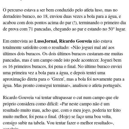
O percurso estava a ser bem conduzido pelo atleta luso, mas no
derradeiro buraco, no 18, enviou duas vezes a bola para a água, e
acabou com dois pontos acima do par (!), terminando o primeiro dia
de prova com 71 pancadas, chegando ao par e estando no 50° lugar.
LusoJornal, Ricardo Gouveia
Em entrevista ao
não estava
totalmente satisfeito com o resultado: «Não joguei mal até aos
últimos dois buracos. Os dois últimos buracos custaram-me muitas
pancadas, mas é um campo onde isto pode acontecer. Joguei bem
os 16 primeiros buracos, foi pena o final. No último buraco enviei
uma primeira vez a bola para a água, e depois tentei uma
aproximação direta para o ‘Green’, mas a bola foi novamente para a
água. Mas pronto consegui terminar», analisou o atleta português.
Ricardo Gouveia vai tentar ultrapassar o cut num campo que ele
próprio considera como difícil: «Par neste campo não é um
resultado muito mau, acho que, com o meu jogo, poderia ter feito
muito melhor, foi pena o final. (Hoje) se faço uma boa volta,
consigo subir na tabela. Vou tentar fazer o melhor resultado»,
concluiu.