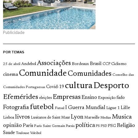
Publicidade
POR TEMAS
Associações
Brasil
Andebol
Bordeaux
Ciclismo
25 de abril
CCP
Comunidade
Comunidades
cinema
Conselho das
cultura
Desporto
Covid-19
Comunidades Portuguesas
Efemérides
Empresas
Ensino
fado
Exposição
eleições
futebol
Fotografia
I Guerra Mundial
Lille
Ligue 1
Futsal
livros
Musica
Lyon
Lisboa
Lusitanos de Saint Maur
Marseille
Medias
opinião
política
Religião
Paris
Paris Saint Germain
PSG
Poesia
PS
PSD
Saude
Toulouse
Voleibol