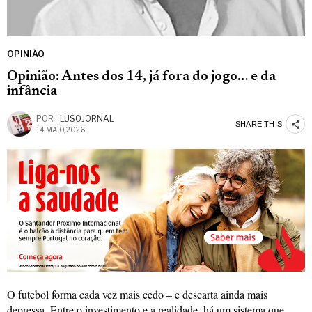
OPINIÃO
Opinião: Antes dos 14, já fora do jogo… e da
infância
POR
_LUSOJORNAL
SHARE THIS
14 MAIO, 2026
O futebol forma cada vez mais cedo – e descarta ainda mais
depressa. Entre o investimento e a realidade, há um sistema que