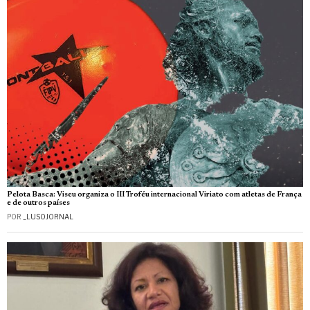
Pelota Basca: Viseu organiza o III Troféu internacional Viriato com atletas de França
e de outros países
POR
_LUSOJORNAL