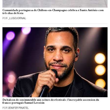
Comunidade portuguesa de Châlons-en-Champagne celebra o Santo António com
três dias de festa
POR
_LUSOJORNAL
Du balcon de son immeuble aux scènes des festivals : l’incroyable ascension du
franco-portugais Samuel Levoisin
POR
JENIFER PINATEL