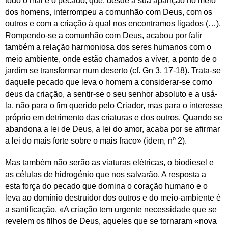
todo o mal é o pecado, que, desde a sua aparição no meio
dos homens, interrompeu a comunhão com Deus, com os
outros e com a criação à qual nos encontramos ligados (…).
Rompendo-se a comunhão com Deus, acabou por falir
também a relação harmoniosa dos seres humanos com o
meio ambiente, onde estão chamados a viver, a ponto de o
jardim se transformar num deserto (cf. Gn 3, 17-18). Trata-se
daquele pecado que leva o homem a considerar-se como
deus da criação, a sentir-se o seu senhor absoluto e a usá-
la, não para o fim querido pelo Criador, mas para o interesse
próprio em detrimento das criaturas e dos outros. Quando se
abandona a lei de Deus, a lei do amor, acaba por se afirmar
a lei do mais forte sobre o mais fraco» (idem, nº 2).
Mas também não serão as viaturas elétricas, o biodiesel e
as células de hidrogénio que nos salvarão. A resposta a
esta força do pecado que domina o coração humano e o
leva ao domínio destruidor dos outros e do meio-ambiente é
a santificação. «A criação tem urgente necessidade que se
revelem os filhos de Deus, aqueles que se tornaram «nova