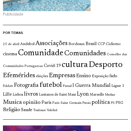
Publicidade
POR TEMAS
Associações
Brasil
Andebol
Bordeaux
Ciclismo
25 de abril
CCP
Comunidade
Comunidades
cinema
Conselho das
cultura
Desporto
Covid-19
Comunidades Portuguesas
Efemérides
Empresas
Ensino
fado
Exposição
eleições
futebol
Fotografia
I Guerra Mundial
Ligue 1
Futsal
Folclore
livros
Lyon
Lille
Lisboa
Lusitanos de Saint Maur
Marseille
Medias
Musica
política
opinião
Paris
Paris Saint Germain
PSG
Poesia
PS
Religião
Saude
Toulouse
Voleibol