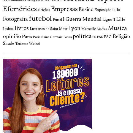
Efemérides
Empresas
Ensino
fado
Exposição
eleições
futebol
Fotografia
I Guerra Mundial
Lille
Ligue 1
Futsal
livros
Musica
Lyon
Lisboa
Lusitanos de Saint Maur
Marseille
Medias
opinião
política
Religião
Paris
Paris Saint Germain
PSG
Poesia
PS
PSD
Saude
Toulouse
Voleibol