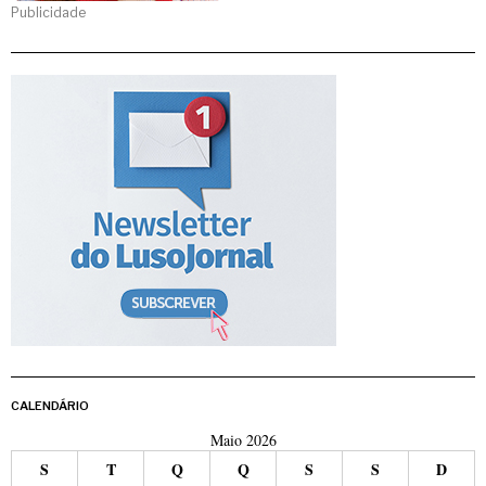
Publicidade
CALENDÁRIO
Maio 2026
S
T
Q
Q
S
S
D