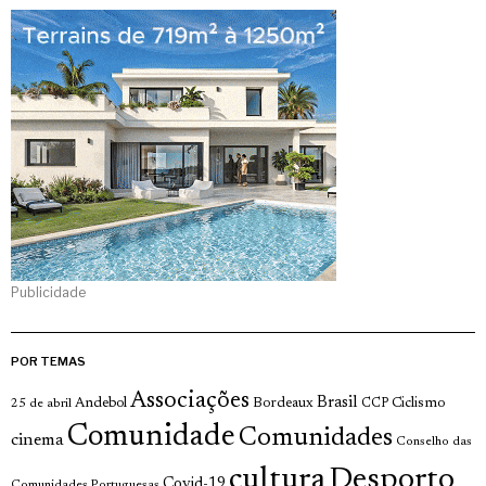
Publicidade
POR TEMAS
Associações
Brasil
Andebol
Bordeaux
Ciclismo
25 de abril
CCP
Comunidade
Comunidades
cinema
Conselho das
cultura
Desporto
Covid-19
Comunidades Portuguesas