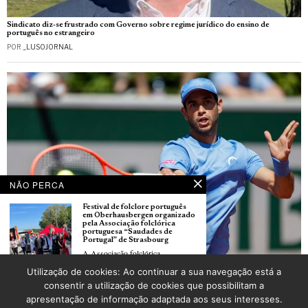
Sindicato diz-se frustrado com Governo sobre regime jurídico do ensino de
português no estrangeiro
POR
_LUSOJORNAL
NÃO PERCA
Festival de folclore português
em Oberhausbergen organizado
pela Associação folclórica
portuguesa “Saudades de
Portugal” de Strasbourg
A Associação folclórica
portuguesa “Saudades de
Utilização de cookies: Ao continuar a sua navegação está a
Roland Garros: Nuno Borges eliminado por Andrey Rublev na terceira ronda
Festival de folclore de Molsheim
consentir a utilização de cookies que possibilitam a
POR
_LUSOJORNAL
foi organizado pelo grupo
apresentação de informação adaptada aos seus interesses.
folclórico “Estrela Dourada” de
Strasbourg