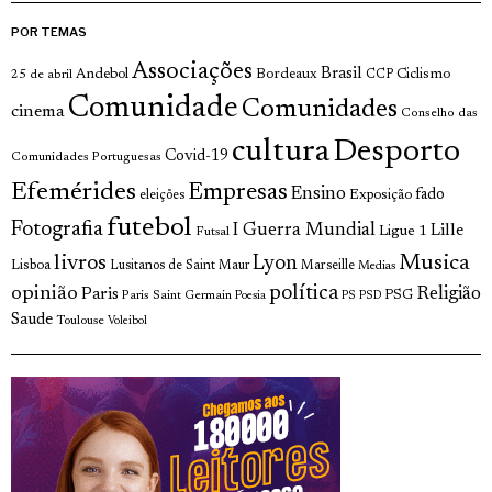
POR TEMAS
Associações
Brasil
Andebol
Bordeaux
Ciclismo
25 de abril
CCP
Comunidade
Comunidades
cinema
Conselho das
cultura
Desporto
Covid-19
Comunidades Portuguesas
Efemérides
Empresas
Ensino
fado
Exposição
eleições
futebol
Fotografia
I Guerra Mundial
Lille
Ligue 1
Futsal
livros
Musica
Lyon
Lisboa
Lusitanos de Saint Maur
Marseille
Medias
opinião
política
Religião
Paris
Paris Saint Germain
PSG
Poesia
PS
PSD
Saude
Toulouse
Voleibol