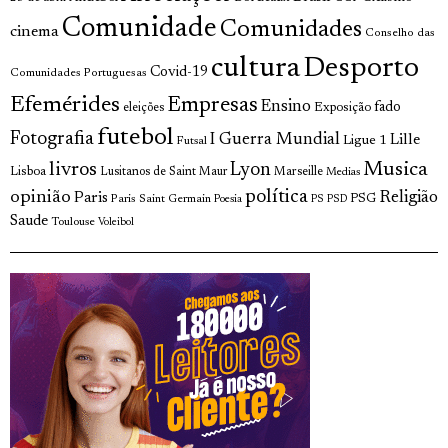
Comunidade
Comunidades
cinema
Conselho das
cultura
Desporto
Covid-19
Comunidades Portuguesas
Efemérides
Empresas
Ensino
fado
Exposição
eleições
futebol
Fotografia
I Guerra Mundial
Lille
Ligue 1
Futsal
Musica
livros
Lyon
Lisboa
Lusitanos de Saint Maur
Marseille
Medias
política
opinião
Religião
Paris
Paris Saint Germain
PSG
Poesia
PS
PSD
Saude
Toulouse
Voleibol