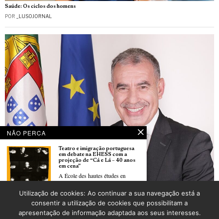
Saúde: Os ciclos dos homens
POR
_LUSOJORNAL
NÃO PERCA
Teatro e imigração portuguesa
em debate na EHESS com a
projeção de “Cá e Lá – 40 anos
em cena”
A École des hautes études en
Secretário de Estado das Comunidades Portuguesas, Emídio Sousa, visita a área
Utilização de cookies: Ao continuar a sua navegação está a
consular de Lyon
Théâtre : 150 représentations
consentir a utilização de cookies que possibilitam a
POR
CARLOS PEREIRA
pour «La Fleur au fusil» de
apresentação de informação adaptada aos seus interesses.
Lionel Cecilio – un cap
symbolique à Paris