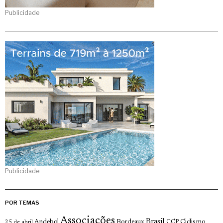
Publicidade
Publicidade
POR TEMAS
Associações
Brasil
Andebol
Bordeaux
Ciclismo
25 de abril
CCP