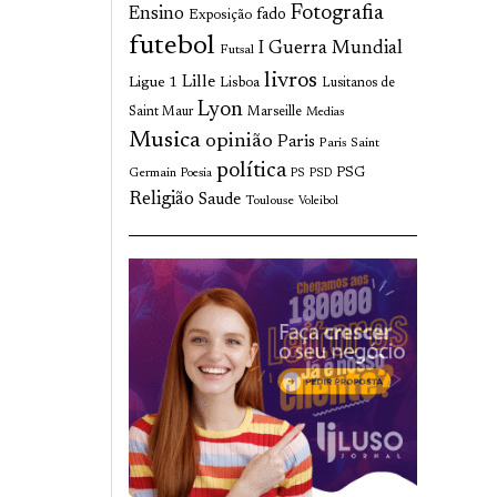
Fotografia
Ensino
fado
Exposição
futebol
I Guerra Mundial
Futsal
livros
Lille
Ligue 1
Lisboa
Lusitanos de
Lyon
Saint Maur
Marseille
Medias
Musica
opinião
Paris
Paris Saint
política
Germain
PSG
Poesia
PS
PSD
Religião
Saude
Toulouse
Voleibol