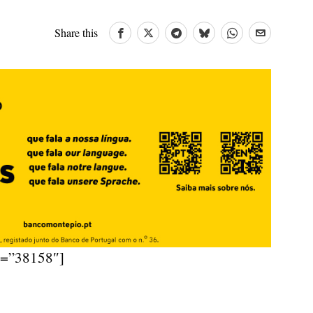
Share this
d=”38158″]