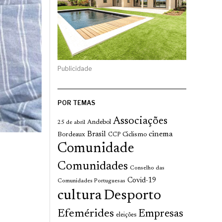
Publicidade
POR TEMAS
Associações
Andebol
25 de abril
cinema
Brasil
Bordeaux
Ciclismo
CCP
Comunidade
Comunidades
Conselho das
Covid-19
Comunidades Portuguesas
cultura
Desporto
Efemérides
Empresas
eleições