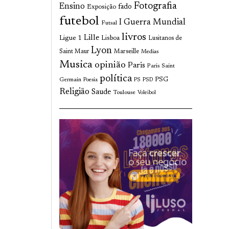
Fotografia
Ensino
fado
Exposição
futebol
I Guerra Mundial
Futsal
livros
Lille
Ligue 1
Lisboa
Lusitanos de
Lyon
Saint Maur
Marseille
Medias
Musica
opinião
Paris
Paris Saint
política
Germain
PSG
Poesia
PS
PSD
Religião
Saude
Toulouse
Voleibol