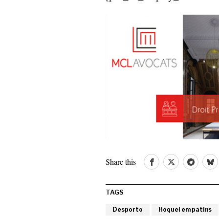
Share this
TAGS
Desporto
Hoquei em patins