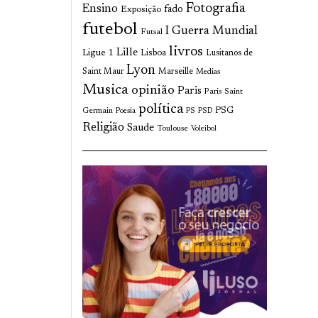
Fotografia
Ensino
fado
Exposição
futebol
I Guerra Mundial
Futsal
livros
Lille
Ligue 1
Lisboa
Lusitanos de
Lyon
Saint Maur
Marseille
Medias
Musica
opinião
Paris
Paris Saint
política
Germain
PSG
Poesia
PS
PSD
Religião
Saude
Toulouse
Voleibol