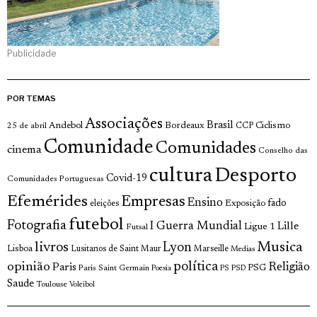
Publicidade
POR TEMAS
Associações
Brasil
Andebol
Bordeaux
Ciclismo
25 de abril
CCP
Comunidade
Comunidades
cinema
Conselho das
cultura
Desporto
Covid-19
Comunidades Portuguesas
Efemérides
Empresas
Ensino
fado
Exposição
eleições
futebol
Fotografia
I Guerra Mundial
Lille
Ligue 1
Futsal
livros
Musica
Lyon
Lisboa
Lusitanos de Saint Maur
Marseille
Medias
opinião
política
Religião
Paris
Paris Saint Germain
PSG
Poesia
PS
PSD
Saude
Toulouse
Voleibol