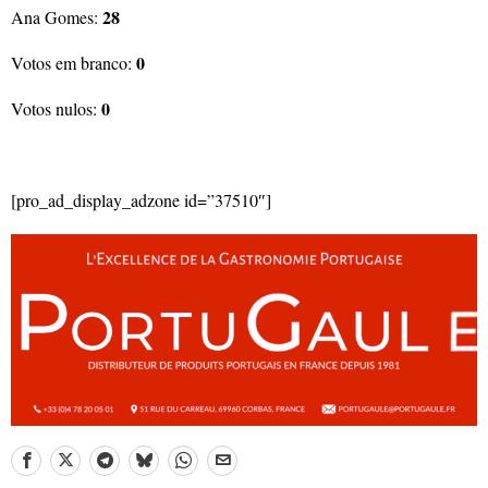
28
Ana Gomes:
0
Votos em branco:
0
Votos nulos:
[pro_ad_display_adzone id=”37510″]