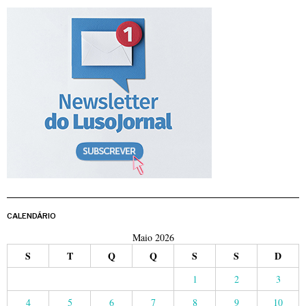
CALENDÁRIO
Maio 2026
S
T
Q
Q
S
S
D
1
2
3
4
5
6
7
8
9
10