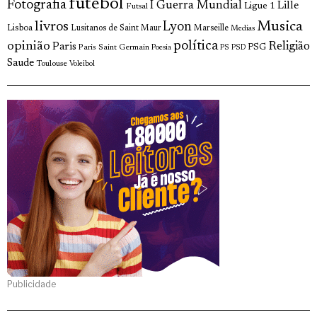
futebol
Fotografia
I Guerra Mundial
Lille
Ligue 1
Futsal
livros
Musica
Lyon
Lisboa
Lusitanos de Saint Maur
Marseille
Medias
opinião
política
Religião
Paris
Paris Saint Germain
PSG
Poesia
PS
PSD
Saude
Toulouse
Voleibol
Publicidade