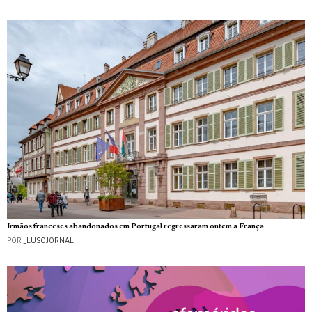
Irmãos franceses abandonados em Portugal regressaram ontem a França
POR
_LUSOJORNAL