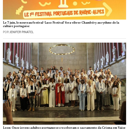
Le 7 juin, le nouveau festival ‘Luso Festival’ fera vibrer Chambéry au rythme de la
culture portugaise
POR
JENIFER PINATEL
Lyon: Onze jovens adultos portugueses receberam o sacramento da Crisma em Vaise