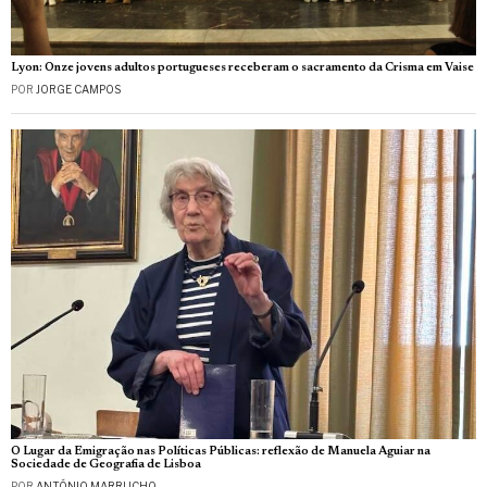
Lyon: Onze jovens adultos portugueses receberam o sacramento da Crisma em Vaise
POR
JORGE CAMPOS
O Lugar da Emigração nas Políticas Públicas: reflexão de Manuela Aguiar na
Sociedade de Geografia de Lisboa
POR
ANTÓNIO MARRUCHO