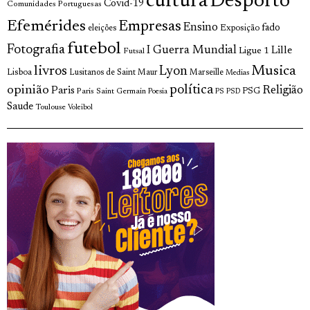
cultura
Desporto
Covid-19
Comunidades Portuguesas
Efemérides
Empresas
Ensino
fado
Exposição
eleições
futebol
Fotografia
I Guerra Mundial
Lille
Ligue 1
Futsal
livros
Musica
Lyon
Lisboa
Lusitanos de Saint Maur
Marseille
Medias
opinião
política
Religião
Paris
Paris Saint Germain
PSG
Poesia
PS
PSD
Saude
Toulouse
Voleibol