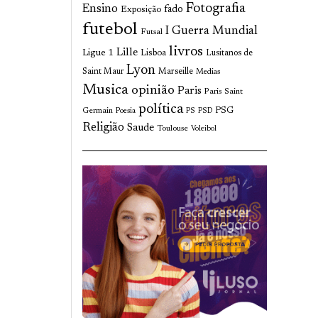
Fotografia
Ensino
fado
Exposição
futebol
I Guerra Mundial
Futsal
livros
Lille
Ligue 1
Lisboa
Lusitanos de
Lyon
Saint Maur
Marseille
Medias
Musica
opinião
Paris
Paris Saint
política
Germain
PSG
Poesia
PS
PSD
Religião
Saude
Toulouse
Voleibol