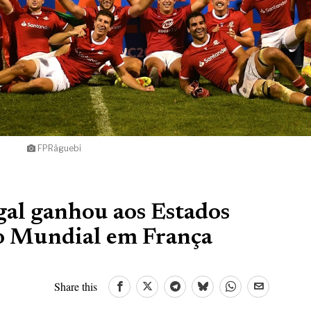
FPRâguebi
gal ganhou aos Estados
o Mundial em França
Share this