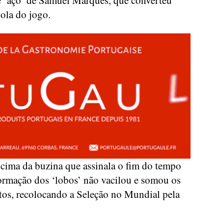
e ‘aço’ de Samuel Marques, que converteu
ola do jogo.
cima da buzina que assinala o fim do tempo
ormação dos ‘lobos’ não vacilou e somou os
tos, recolocando a Seleção no Mundial pela