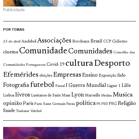
Publicidade
POR TEMAS
Associações
Brasil
Andebol
Bordeaux
Ciclismo
25 de abril
CCP
Comunidade
Comunidades
cinema
Conselho das
cultura
Desporto
Covid-19
Comunidades Portuguesas
Efemérides
Empresas
Ensino
fado
Exposição
eleições
futebol
Fotografia
I Guerra Mundial
Lille
Ligue 1
Futsal
livros
Musica
Lyon
Lisboa
Lusitanos de Saint Maur
Marseille
Medias
opinião
política
Religião
Paris
Paris Saint Germain
PSG
Poesia
PS
PSD
Saude
Toulouse
Voleibol