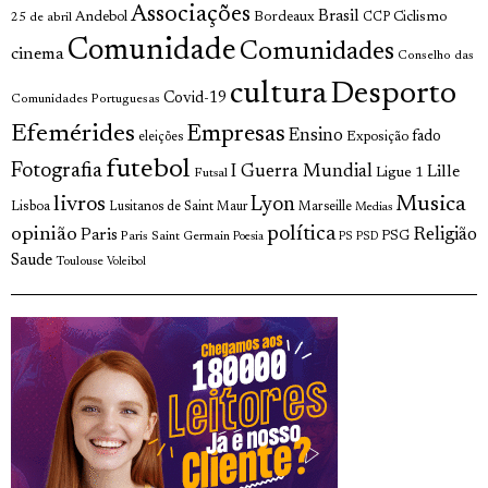
Associações
Brasil
Andebol
Bordeaux
Ciclismo
25 de abril
CCP
Comunidade
Comunidades
cinema
Conselho das
cultura
Desporto
Covid-19
Comunidades Portuguesas
Efemérides
Empresas
Ensino
fado
Exposição
eleições
futebol
Fotografia
I Guerra Mundial
Lille
Ligue 1
Futsal
livros
Musica
Lyon
Lisboa
Lusitanos de Saint Maur
Marseille
Medias
opinião
política
Religião
Paris
Paris Saint Germain
PSG
Poesia
PS
PSD
Saude
Toulouse
Voleibol