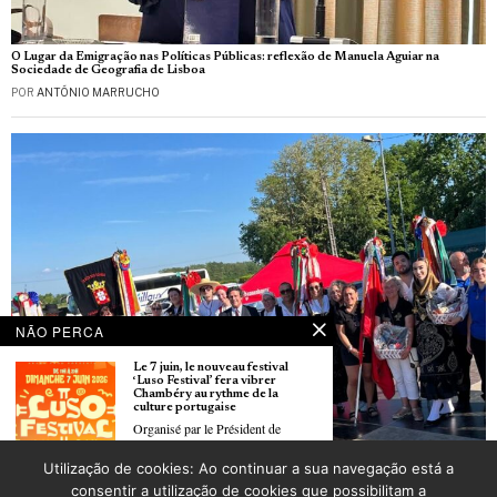
O Lugar da Emigração nas Políticas Públicas: reflexão de Manuela Aguiar na
Sociedade de Geografia de Lisboa
POR
ANTÓNIO MARRUCHO
NÃO PERCA
Le 7 juin, le nouveau festival
‘Luso Festival’ fera vibrer
Chambéry au rythme de la
culture portugaise
Organisé par le Président de
l’Arena
Festival de folclore português em Oberhausbergen organizado pela Associação
Utilização de cookies: Ao continuar a sua navegação está a
folclórica portuguesa “Saudades de Portugal” de Strasbourg
Manuel do Nascimento
consentir a utilização de cookies que possibilitam a