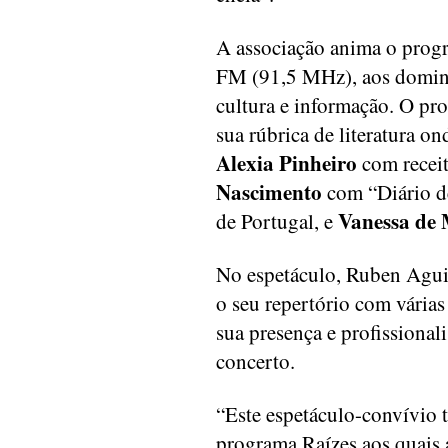
A associação anima o progr
FM (91,5 MHz), aos domin
cultura e informação. O p
sua rúbrica de literatura o
Alexia Pinheiro
com receit
Nascimento
com “Diário de
Vanessa de 
de Portugal, e
No espetáculo, Ruben Aguiar
o seu repertório com várias
sua presença e profissiona
concerto.
“Este espetáculo-convívio
programa Raízes aos quais