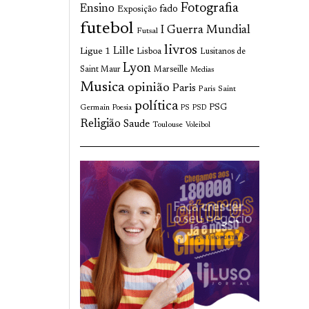
Fotografia
Ensino
fado
Exposição
futebol
I Guerra Mundial
Futsal
livros
Lille
Ligue 1
Lisboa
Lusitanos de
Lyon
Saint Maur
Marseille
Medias
Musica
opinião
Paris
Paris Saint
política
Germain
PSG
Poesia
PS
PSD
Religião
Saude
Toulouse
Voleibol