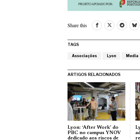
Share this
TAGS
Associações
Lyon
Media
ARTIGOS RELACIONADOS
Lyon: ‘After Work’ do
L
PBC no campus YNOV
a
dedicado aos riscos de
r