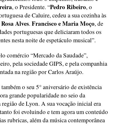
reira
Pedro Ribeiro
, o Presidente. “
, o
ortuguesa de Caluire, cedeu a sua cozinha às
Rosa Alves
Francisco e Maria Moço
e
.
, de
dades portuguesas que deliciaram todos os
ntes nesta noite de espetáculo musical”.
pelo comércio “Mercado da Saudade”,
eiro, pela sociedade GIPS, e pela companhia
ntada na região por Carlos Araújo.
 também o seu 5° aniversário de existência
gora grande popularidade no seio da
egião de Lyon. A sua vocação inicial era
etanto foi evoluindo e tem agora um conteúdo
rias rubricas, além da música contemporânea