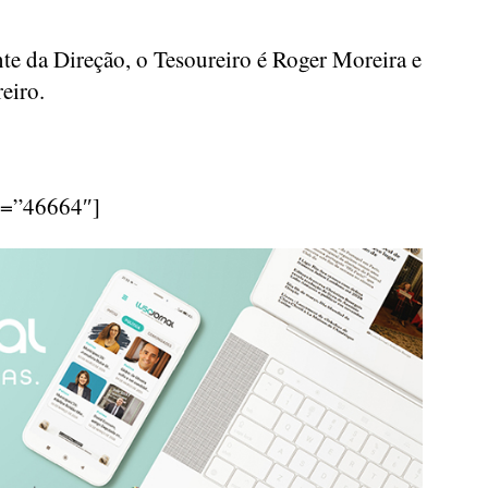
nte da Direção, o Tesoureiro é Roger Moreira e
reiro.
d=”46664″]