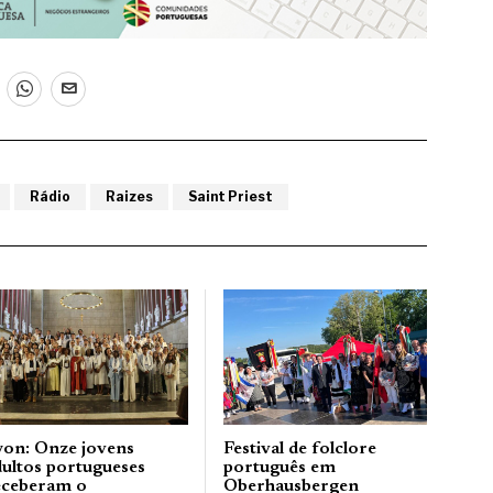
Rádio
Raizes
Saint Priest
yon: Onze jovens
Festival de folclore
dultos portugueses
português em
eceberam o
Oberhausbergen