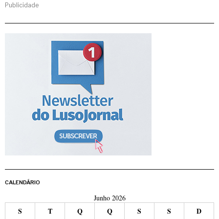
Publicidade
CALENDÁRIO
Junho 2026
S
T
Q
Q
S
S
D