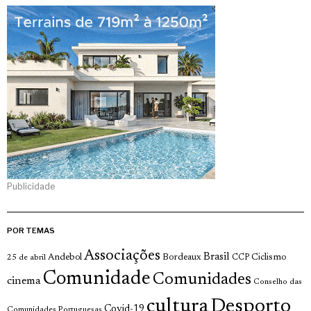
Publicidade
POR TEMAS
Associações
Brasil
Andebol
Bordeaux
Ciclismo
25 de abril
CCP
Comunidade
Comunidades
cinema
Conselho das
cultura
Desporto
Covid-19
Comunidades Portuguesas