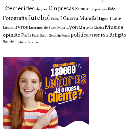
Efemérides
Empresas
Ensino
fado
Exposição
eleições
futebol
Fotografia
I Guerra Mundial
Lille
Ligue 1
Futsal
Musica
livros
Lyon
Lisboa
Lusitanos de Saint Maur
Marseille
Medias
política
opinião
Religião
Paris
Paris Saint Germain
PSG
Poesia
PS
PSD
Saude
Toulouse
Voleibol