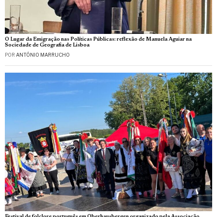
O Lugar da Emigração nas Políticas Públicas: reflexão de Manuela Aguiar na
Sociedade de Geografia de Lisboa
POR
ANTÓNIO MARRUCHO
Festival de folclore português em Oberhausbergen organizado pela Associação