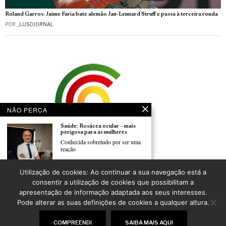
Roland Garros: Jaime Faria bate alemão Jan-Lennard Struff e passa à terceira ronda
POR
_LUSOJORNAL
NÃO PERCA
Saúde: Rosácea ocular – mais
perigosa para as mulheres
Conhecida sobretudo por ser uma
reação
Comissão Temática do CCP discute hoje a amanhã o futuro do Ensino de Português,
Utilização de cookies: Ao continuar a sua navegação está a
do Associativismo e da Comunicação Social no estrangeiro
Saúde: A importância de vigiar a
consentir a utilização de cookies que possibilitam a
POR
CARLOS PEREIRA
tensão arterial
apresentação de informação adaptada aos seus interesses.
Avaliar a pressão arterial
Pode alterar as suas definições de cookies a qualquer altura.
regularmente é
©
2026
LusoJornal | Todos os direitos reservados
COMPREENDI
SAIBA MAIS AQUI