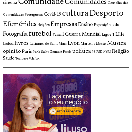
Comunidade
Comunidades
cinema
Conselho das
cultura
Desporto
Covid-19
Comunidades Portuguesas
Efemérides
Empresas
Ensino
fado
Exposição
eleições
futebol
Fotografia
I Guerra Mundial
Lille
Ligue 1
Futsal
livros
Musica
Lyon
Lisboa
Lusitanos de Saint Maur
Marseille
Medias
opinião
política
Religião
Paris
Paris Saint Germain
PSG
Poesia
PS
PSD
Saude
Toulouse
Voleibol