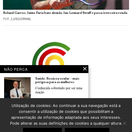
Roland Garros: Jaime Faria bate alemão Jan-Lennard Struff e passa à terceira ronda
POR
_LUSOJORNAL
NÃO PERCA
Saúde: Rosácea ocular – mais
perigosa para as mulheres
Conhecida sobretudo por ser uma
reação
Comissão Temática do CCP discute hoje a amanhã o futuro do Ensino de Português,
Utilização de cookies: Ao continuar a sua navegação está a
do Associativismo e da Comunicação Social no estrangeiro
Saúde: A importância de vigiar a
consentir a utilização de cookies que possibilitam a
POR
CARLOS PEREIRA
tensão arterial
apresentação de informação adaptada aos seus interesses.
Avaliar a pressão arterial
Pode alterar as suas definições de cookies a qualquer altura.
regularmente é
©
2026
LusoJornal | Todos os direitos reservados