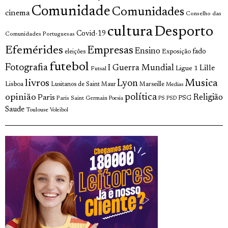
Comunidade
Comunidades
cinema
Conselho das
cultura
Desporto
Covid-19
Comunidades Portuguesas
Efemérides
Empresas
Ensino
fado
Exposição
eleições
futebol
Fotografia
I Guerra Mundial
Lille
Ligue 1
Futsal
livros
Musica
Lyon
Lisboa
Lusitanos de Saint Maur
Marseille
Medias
opinião
política
Religião
Paris
Paris Saint Germain
PSG
Poesia
PS
PSD
Saude
Toulouse
Voleibol