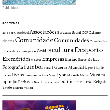
Publicidade
POR TEMAS
Associações
Brasil
Andebol
Bordeaux
Ciclismo
25 de abril
CCP
Comunidade
Comunidades
cinema
Conselho das
cultura
Desporto
Covid-19
Comunidades Portuguesas
Efemérides
Empresas
Ensino
fado
Exposição
eleições
futebol
Fotografia
I Guerra Mundial
Lille
Ligue 1
Futsal
livros
Musica
Lyon
Lisboa
Lusitanos de Saint Maur
Marseille
Medias
opinião
política
Religião
Paris
Paris Saint Germain
PSG
Poesia
PS
PSD
Saude
Toulouse
Voleibol