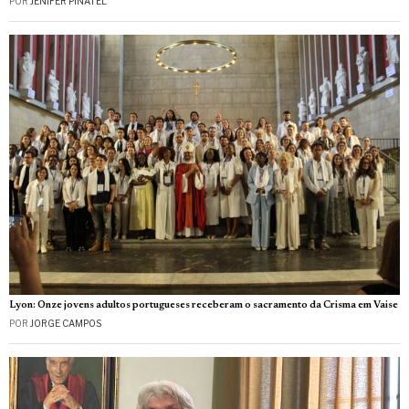
POR
JENIFER PINATEL
Lyon: Onze jovens adultos portugueses receberam o sacramento da Crisma em Vaise
POR
JORGE CAMPOS