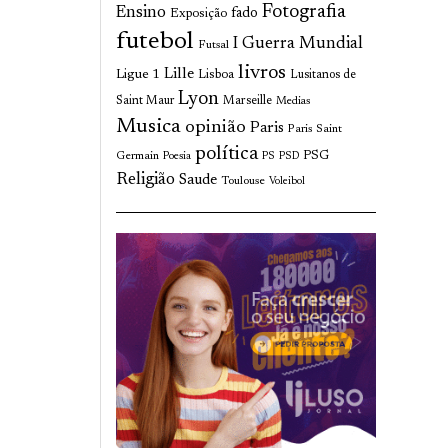
Fotografia
Ensino
fado
Exposição
futebol
I Guerra Mundial
Futsal
livros
Lille
Ligue 1
Lisboa
Lusitanos de
Lyon
Saint Maur
Marseille
Medias
Musica
opinião
Paris
Paris Saint
política
Germain
PSG
Poesia
PS
PSD
Religião
Saude
Toulouse
Voleibol