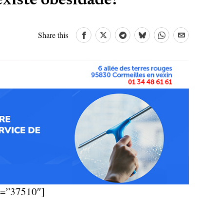
xiste obesidade?
Share this
d=”37510″]