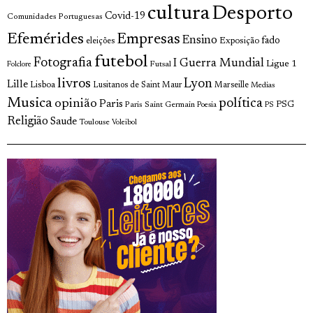
cultura
Desporto
Covid-19
Comunidades Portuguesas
Efemérides
Empresas
Ensino
fado
Exposição
eleições
futebol
Fotografia
I Guerra Mundial
Ligue 1
Futsal
Folclore
livros
Lyon
Lille
Lisboa
Lusitanos de Saint Maur
Marseille
Medias
Musica
política
opinião
Paris
Paris Saint Germain
PSG
Poesia
PS
Religião
Saude
Toulouse
Voleibol