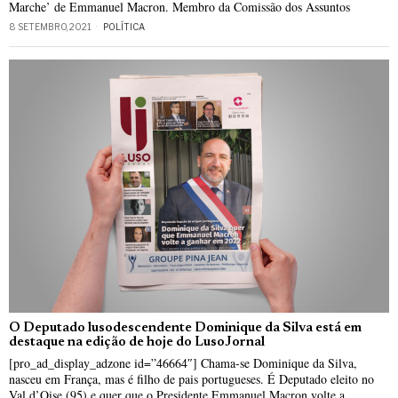
Marche’ de Emmanuel Macron. Membro da Comissão dos Assuntos
8 SETEMBRO, 2021
POLÍTICA
O Deputado lusodescendente Dominique da Silva está em
destaque na edição de hoje do LusoJornal
[pro_ad_display_adzone id=”46664″] Chama-se Dominique da Silva,
nasceu em França, mas é filho de pais portugueses. É Deputado eleito no
Val d’Oise (95) e quer que o Presidente Emmanuel Macron volte a