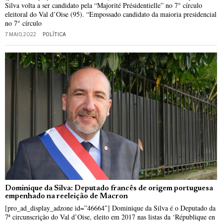
Silva volta a ser candidato pela “Majorité Présidentielle” no 7° círculo
eleitoral do Val d’Oise (95). “Empossado candidato da maioria presidencial
no 7° círculo
7 MAIO, 2022
POLÍTICA
Dominique da Silva: Deputado francês de origem portuguesa
empenhado na reeleição de Macron
[pro_ad_display_adzone id=”46664″] Dominique da Silva é o Deputado da
7ª circunscrição do Val d’Oise, eleito em 2017 nas listas da ‘République en