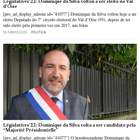
Législatives’22: Dominique da Silva voltou a ser eleito no Val
d’Oise
[pro_ad_display_adzone id=”41077″] Dominique da Silva voltou hoje a ser
eleito Deputado do 7° círculo eleitoral do Val d’Oise (95), depois de ter
sido eleito pela primeira vez em 2017, nas listas
19 JUNHO, 2022
POLÍTICA
Législatives’22: Dominique da Silva volta a ser candidato pela
“Majorité Présidentielle”
[pro_ad_display_adzone id=”41077″] O lusodescendente Dominique da