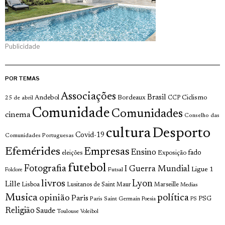
Publicidade
POR TEMAS
Associações
Brasil
Andebol
Bordeaux
Ciclismo
25 de abril
CCP
Comunidade
Comunidades
cinema
Conselho das
cultura
Desporto
Covid-19
Comunidades Portuguesas
Efemérides
Empresas
Ensino
fado
Exposição
eleições
futebol
Fotografia
I Guerra Mundial
Ligue 1
Futsal
Folclore
livros
Lyon
Lille
Lisboa
Lusitanos de Saint Maur
Marseille
Medias
Musica
política
opinião
Paris
Paris Saint Germain
PSG
Poesia
PS
Religião
Saude
Toulouse
Voleibol