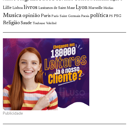
livros
Lyon
Lille
Lisboa
Lusitanos de Saint Maur
Marseille
Medias
Musica
política
opinião
Paris
Paris Saint Germain
PSG
Poesia
PS
Religião
Saude
Toulouse
Voleibol
Publicidade