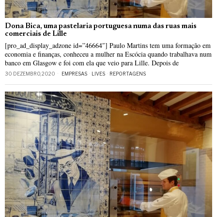
Dona Bica, uma pastelaria portuguesa numa das ruas mais
comerciais de Lille
[pro_ad_display_adzone id=”46664″] Paulo Martins tem uma formação em
economia e finanças, conheceu a mulher na Escócia quando trabalhava num
banco em Glasgow e foi com ela que veio para Lille. Depois de
30 DEZEMBRO, 2020
EMPRESAS
·
LIVES
·
REPORTAGENS