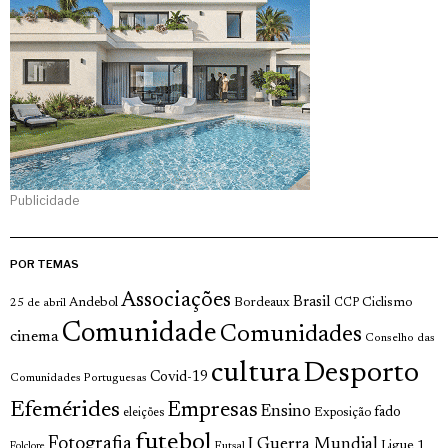
Publicidade
POR TEMAS
Associações
Brasil
Andebol
Bordeaux
Ciclismo
25 de abril
CCP
Comunidade
Comunidades
cinema
Conselho das
cultura
Desporto
Covid-19
Comunidades Portuguesas
Efemérides
Empresas
Ensino
fado
Exposição
eleições
futebol
Fotografia
I Guerra Mundial
Ligue 1
Futsal
Folclore