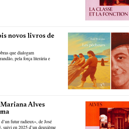
s novos livros de
obras que dialogam
dão, pela força literária e
e Mariana Alves
ima
 d’un futur radieux», de José
ité, suivi en 2025 d’un deuxième