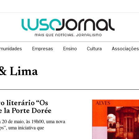
munidades
Empresas
Ensino
Cultura
Associações
 & Lima
o literário “Os
e la Porte Dorée
ia 20 de maio, às 19h00, uma nova
ps”, uma iniciativa que