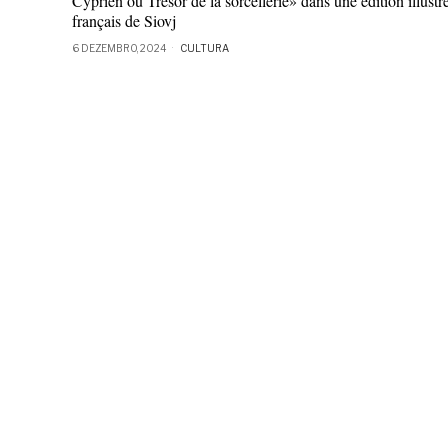
Cyprien ou Trésor de la sorcellerie» dans une édition illustr
français de Siovj
6 DEZEMBRO, 2024
CULTURA