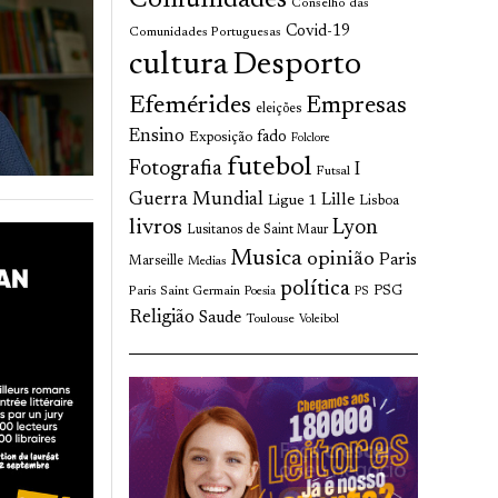
Comunidades
Conselho das
Covid-19
Comunidades Portuguesas
cultura
Desporto
Efemérides
Empresas
eleições
Ensino
fado
Exposição
Folclore
futebol
Fotografia
I
Futsal
Guerra Mundial
Lille
Ligue 1
Lisboa
livros
Lyon
Lusitanos de Saint Maur
Musica
opinião
Paris
Marseille
Medias
política
Paris Saint Germain
PSG
Poesia
PS
Religião
Saude
Toulouse
Voleibol