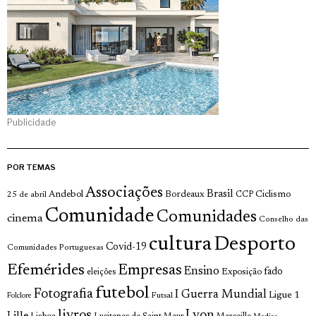
Publicidade
POR TEMAS
Associações
Brasil
Andebol
Bordeaux
Ciclismo
25 de abril
CCP
Comunidade
Comunidades
cinema
Conselho das
cultura
Desporto
Covid-19
Comunidades Portuguesas
Efemérides
Empresas
Ensino
fado
Exposição
eleições
futebol
Fotografia
I Guerra Mundial
Ligue 1
Futsal
Folclore
livros
Lyon