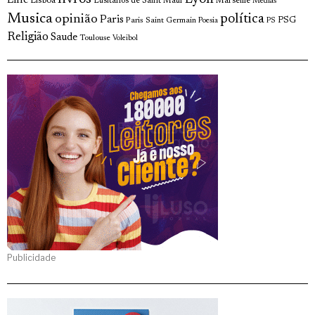
Lille
Lisboa
Lusitanos de Saint Maur
Marseille
Medias
Musica
política
opinião
Paris
Paris Saint Germain
PSG
Poesia
PS
Religião
Saude
Toulouse
Voleibol
Publicidade