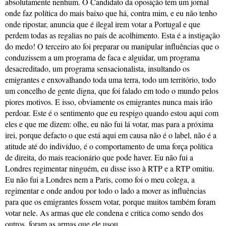
absolutamente nenhum. O Candidato da oposição tem um jornal
onde faz política do mais baixo que há, contra mim, e eu não tenho
onde ripostar, anuncia que é ilegal irem votar a Portugal e que
perdem todas as regalias no país de acolhimento. Esta é a instigação
do medo! O terceiro ato foi preparar ou manipular influências que o
conduzissem a um programa de faca e alguidar, um programa
desacreditado, um programa sensacionalista, insultando os
emigrantes e enxovalhando toda uma terra, todo um território, todo
um concelho de gente digna, que foi falado em todo o mundo pelos
piores motivos. E isso, obviamente os emigrantes nunca mais irão
perdoar. Este é o sentimento que eu respigo quando estou aqui com
eles e que me dizem: olhe, eu não fui lá votar, mas para a próxima
irei, porque defacto o que está aqui em causa não é o label, não é a
atitude até do indivíduo, é o comportamento de uma força política
de direita, do mais reacionário que pode haver. Eu não fui a
Londres regimentar ninguém, eu disse isso à RTP e a RTP omitiu.
Eu não fui a Londres nem a Paris, como foi o meu colega, a
regimentar e onde andou por todo o lado a mover as influências
para que os emigrantes fossem votar, porque muitos também foram
votar nele. As armas que ele condena e critica como sendo dos
outros, foram as armas que ele usou.