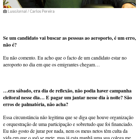
LusoJornal / Carlos Pereira
Se um candidato vai buscar as pessoas ao aeroporto, é um erro,
não é?
Eu não comento. Eu acho que o facto de um candidato estar no
aeroporto no dia em que os emigrantes chegam…
…era sábado, era dia de reflexão, não podia haver campanha
eleitoral nesse dia… E pagar um jantar nesse dia à noite? São
erros de palmatória, não acha?
Essa circunstância não legitima que se diga que houve organização
e orquestração de uma participação e sobretudo que foi financiado.
Eu não gosto de jurar por nada, nem os meus netos têm culta da
vida em que o avô se mete, mas já esta manhã uma sua colega me