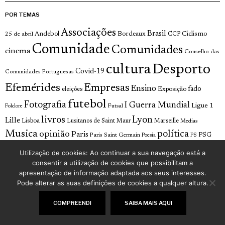
POR TEMAS
Associações
Brasil
Andebol
Bordeaux
Ciclismo
25 de abril
CCP
Comunidade
Comunidades
cinema
Conselho das
cultura
Desporto
Covid-19
Comunidades Portuguesas
Efemérides
Empresas
Ensino
fado
Exposição
eleições
futebol
Fotografia
I Guerra Mundial
Ligue 1
Futsal
Folclore
livros
Lyon
Lille
Lisboa
Lusitanos de Saint Maur
Marseille
Medias
Musica
política
opinião
Paris
Paris Saint Germain
PSG
Poesia
PS
Religião
Saude
Toulouse
Voleibol
Utilização de cookies: Ao continuar a sua navegação está a
consentir a utilização de cookies que possibilitam a
apresentação de informação adaptada aos seus interesses.
Pode alterar as suas definições de cookies a qualquer altura.
COMPREENDI
SAIBA MAIS AQUI