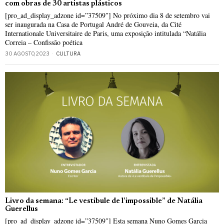
com obras de 30 artistas plásticos
[pro_ad_display_adzone id=”37509″] No próximo dia 8 de setembro vai
ser inaugurada na Casa de Portugal André de Gouveia, da Cité
Internationale Universitaire de Paris, uma exposição intitulada “Natália
Correia – Confissão poética
30 AGOSTO, 2023
CULTURA
Livro da semana: “Le vestibule de l’impossible” de Natália
Guerellus
[pro_ad_display_adzone id=”37509″] Esta semana Nuno Gomes Garcia