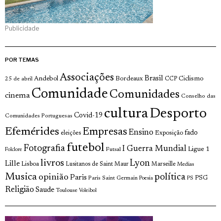
Publicidade
POR TEMAS
Associações
Brasil
Andebol
Bordeaux
Ciclismo
25 de abril
CCP
Comunidade
Comunidades
cinema
Conselho das
cultura
Desporto
Covid-19
Comunidades Portuguesas
Efemérides
Empresas
Ensino
fado
Exposição
eleições
futebol
Fotografia
I Guerra Mundial
Ligue 1
Futsal
Folclore
livros
Lyon
Lille
Lisboa
Lusitanos de Saint Maur
Marseille
Medias
Musica
política
opinião
Paris
Paris Saint Germain
PSG
Poesia
PS
Religião
Saude
Toulouse
Voleibol