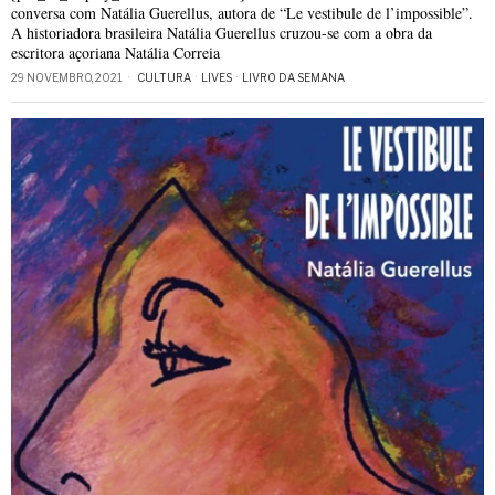
conversa com Natália Guerellus, autora de “Le vestibule de l’impossible”.
A historiadora brasileira Natália Guerellus cruzou-se com a obra da
escritora açoriana Natália Correia
29 NOVEMBRO, 2021
CULTURA
·
LIVES
·
LIVRO DA SEMANA