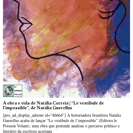
A obra e vida de Natália Correia | “Le vestibule de
l’impossible”, de Natália Guerellus
[pro_ad_display_adzone id=”46664″] A historiadora brasileira Natália
Guerellus acaba de lançar “Le vestibule de l’impossible” (Editora le
Poisson Volant), uma obra que pretende analisar o percurso político e
literário da escritora açoriana