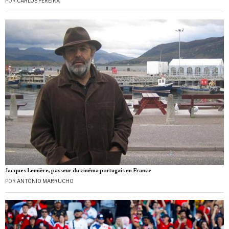
POR
CARLOS PEREIRA
Jacques Lemière, passeur du cinéma portugais en France
POR
ANTÓNIO MARRUCHO