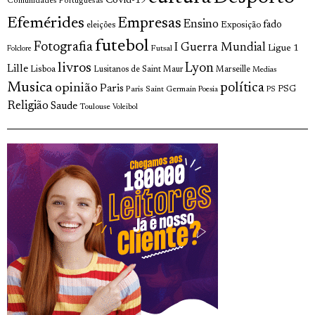
Covid-19
Comunidades Portuguesas
Efemérides
Empresas
Ensino
fado
Exposição
eleições
futebol
Fotografia
I Guerra Mundial
Ligue 1
Futsal
Folclore
livros
Lyon
Lille
Lisboa
Lusitanos de Saint Maur
Marseille
Medias
Musica
política
opinião
Paris
Paris Saint Germain
PSG
Poesia
PS
Religião
Saude
Toulouse
Voleibol