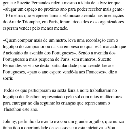
gente e Suzette Fernandes referiu mesmo a ideia de talvez ter que
«alugar um espaço no próximo ano para poder receber mais gente».
110 metros que «representam» a «famosa» avenida nas imediações
do Arc de Triomphe, em Paris, foram tricotados e os organizadores
esperam vender pelo menos metade.
«Quem comprar mais de um metro, leva uma recordação com o
logotipo do comprador ou da sua empresa no qual está marcado que
é acionário da avenida dos Portugueses». Sendo a avenida dos
Portugueses a mais pequena de Paris, sem números, Suzette
Fernandes serviu-se desta particularidade para «vendê-la» aos
Portugueses, «para o ano espero vendê-la aos Franceses», diz a
sorrir.
Todos os que participaram na sexta-feira à noite trabalharam no
logotipo do Telethon representado pelo sol com raios multicolores
para entregar no dia seguinte às crianças que representam o
Théléthon este ano.
Johnny, padrinho do evento evocou um grande orgulho, que nunca
tinha tido a oportunidade de se associar a esta iniciativa. «Vou