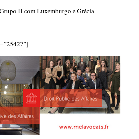
o Grupo H com Luxemburgo e Grécia.
d=”25427″]