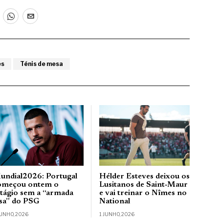
es
Ténis de mesa
undial2026: Portugal
Hélder Esteves deixou os
omeçou ontem o
Lusitanos de Saint‑Maur
stágio sem a “armada
e vai treinar o Nîmes no
usa” do PSG
National
JUNHO, 2026
1 JUNHO, 2026