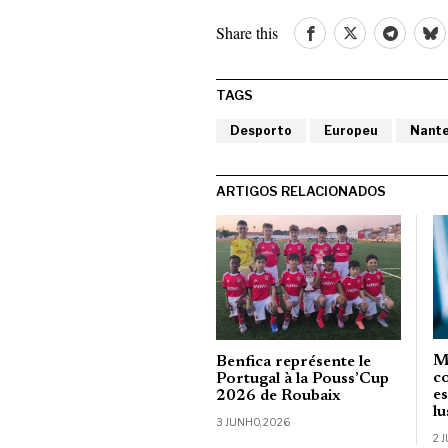
Share this
TAGS
Desporto
Europeu
Nant
ARTIGOS RELACIONADOS
M
Benfica représente le
c
Portugal à la Pouss’Cup
e
2026 de Roubaix
l
3 JUNHO, 2026
2 