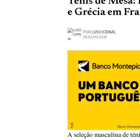
Ténis de Mesa:
e Grécia em Fr
POR
LUSOJORNAL
26 JULHO, 2019
A seleção masculina de tén