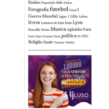
Ensino
fado
Exposição
Folclore
futebol
Fotografia
I
Futsal
Guerra Mundial
Lille
Ligue 1
Lisboa
livros
Lyon
Lusitanos de Saint Maur
Musica
opinião
Paris
Marseille
Medias
política
Paris Saint Germain
PSG
Poesia
PS
Religião
Saude
Toulouse
Voleibol