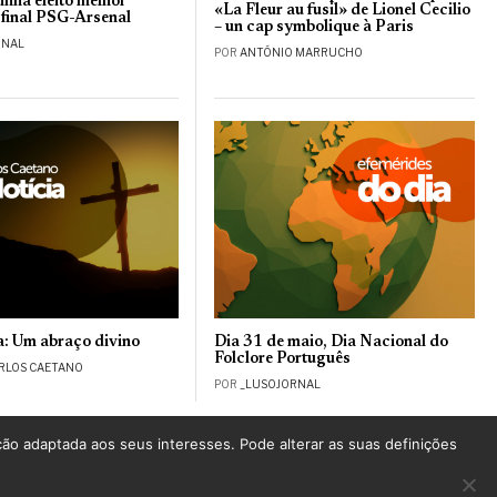
inha eleito melhor
«La Fleur au fusil» de Lionel Cecilio
 final PSG-Arsenal
– un cap symbolique à Paris
RNAL
POR
ANTÓNIO MARRUCHO
a: Um abraço divino
Dia 31 de maio, Dia Nacional do
Folclore Português
RLOS CAETANO
POR
_LUSOJORNAL
ção adaptada aos seus interesses. Pode alterar as suas definições