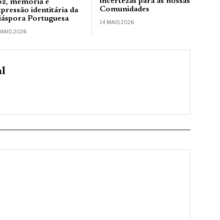
incertezas para as nossas
oz, memória e
Comunidades
pressão identitária da
iáspora Portuguesa
14 MAIO, 2026
 MAIO, 2026
al