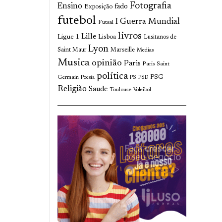
Fotografia
Ensino
fado
Exposição
futebol
I Guerra Mundial
Futsal
livros
Lille
Ligue 1
Lisboa
Lusitanos de
Lyon
Saint Maur
Marseille
Medias
Musica
opinião
Paris
Paris Saint
política
Germain
PSG
Poesia
PS
PSD
Religião
Saude
Toulouse
Voleibol