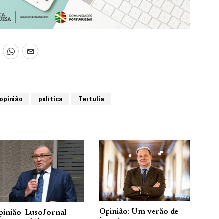
opinião
política
Tertulia
Opinião: Um verão de
pinião: LusoJornal –