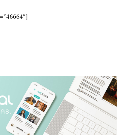
d=”46664″]