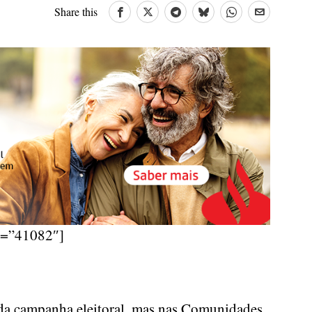
Share this
d=”41082″]
da campanha eleitoral, mas nas Comunidades