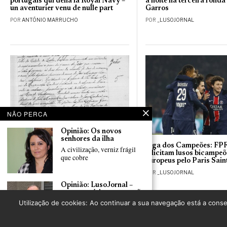
portugais qui défia la Royal Navy –
à noite na terceira rond
un aventurier venu de nulle part
Garros
POR
ANTÓNIO MARRUCHO
POR
_LUSOJORNAL
NÃO PERCA
Opinião: Os novos
senhores da ilha
Soldados do CEP casados
Liga dos Campeões: FPF
A civilização, verniz frágil
simultaneamente em Portugal e em
felicitam lusos bicampeõ
que cobre
França sem divórcio : O caso de
europeus pelo Paris Sai
João Marques Cardoso
POR
_LUSOJORNAL
POR
ANTÓNIO MARRUCHO
Opinião: LusoJornal –
voz, memória e expressão
identitária da Diáspora
Utilização de cookies: Ao continuar a sua navegação está a conse
Portuguesa
No âmbito do fórum
“Conhecer, Investigar