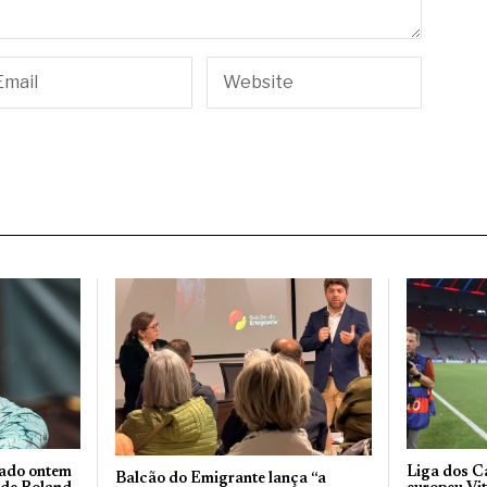
nado ontem
Liga dos C
Balcão do Emigrante lança “a