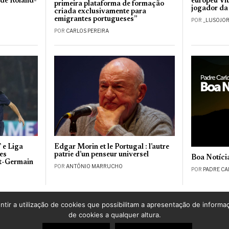
a de Roland-
europeu Vit
primeira plataforma de formação
jogador da
criada exclusivamente para
emigrantes portugueses”
POR
_LUSOJO
POR
CARLOS PEREIRA
 e Liga
Edgar Morin et le Portugal : l’autre
es
patrie d’un penseur universel
Boa Notíci
nt-Germain
POR
ANTÓNIO MARRUCHO
POR
PADRE CA
ntir a utilização de cookies que possibilitam a apresentação de informa
de cookies a qualquer altura.
©
2026
LusoJornal | Todos os direitos reservados